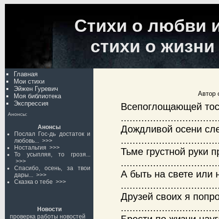
Стихи о любви и
стихи о жизни
Главная
Мои стихи
Эйжен Гуревич
Автор 
Моя библиотека
Экспрессия
Всепоглощающей тос
Анонсы:
............................
Анонсы
Дождливой осени сле
Послал Гос-дь достаток и
............................
любовь...
>>>
Ностальгия
>>>
Тьме грустной руки п
То усыпляя, то грозя...
.............................
>>>
Спасибо, осень, за твои
А быть на свете или 
дары...
>>>
Сказка о тебе
>>>
............................
Друзей своих я попр
............................
Новости
проверка работы новостей