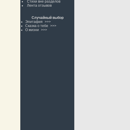
Стихи вне разделов
Лента отзывов
Случайный выбор
Эпитафия
>>>
Сказка о тебе
>>>
О жизни
>>>