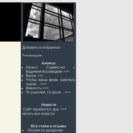
Добавить в избранное
Рекомендуем:
Анонсы
Абсент Совместно с
Вадимом Косовицким
>>>
Весне
>>>
Чтобы ваша кровь зажглась
сырая...
>>>
Ревность
>>>
То усыпляя, то грозя...
>>>
Новости
Сайт заработал, ура.
>>>
читать все новости
Все стихи и отзывы
Поэзия по разделам